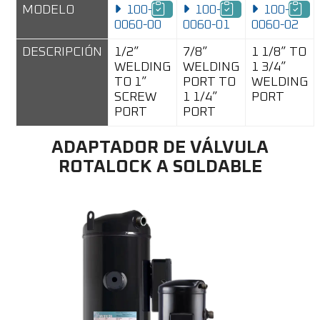
MODELO
100-
100-
100-
0060-00
0060-01
0060-02
DESCRIPCIÓN
1/2”
7/8”
1 1/8” TO
WELDING
WELDING
1 3/4”
TO 1”
PORT TO
WELDING
SCREW
1 1/4”
PORT
PORT
PORT
ADAPTADOR DE VÁLVULA
ROTALOCK A SOLDABLE