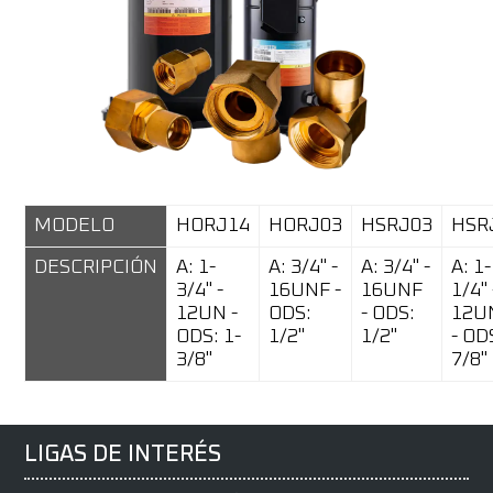
MODELO
HORJ14
HORJ03
HSRJ03
HSR
DESCRIPCIÓN
A: 1-
A: 3/4" -
A: 3/4" -
A: 1-
3/4" -
16UNF -
16UNF
1/4" 
12UN -
ODS:
- ODS:
12U
ODS: 1-
1/2"
1/2"
- OD
3/8"
7/8"
LIGAS DE INTERÉS