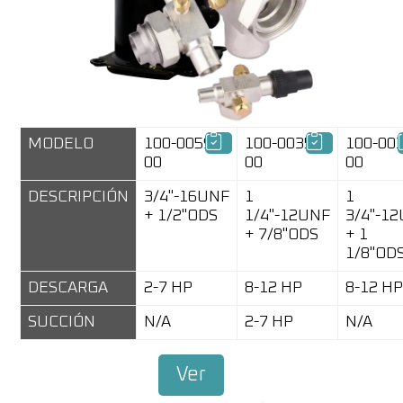
MODELO
100-0059-
100-0035-
100-00
00
00
00
DESCRIPCIÓN
3/4"-16UNF
1
1
+ 1/2"ODS
1/4"-12UNF
3/4"-1
+ 7/8"ODS
+ 1
1/8"OD
DESCARGA
2-7 HP
8-12 HP
8-12 H
SUCCIÓN
N/A
2-7 HP
N/A
Ver